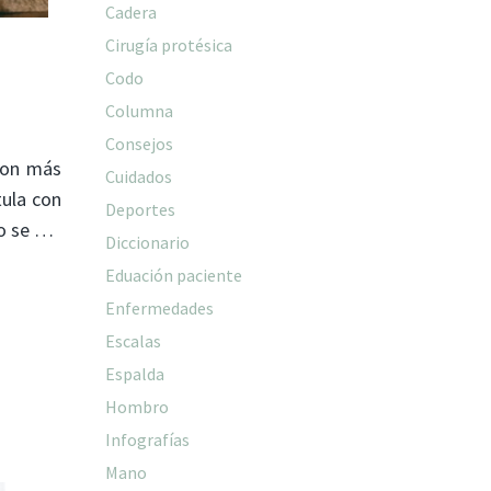
Cadera
Cirugía protésica
Codo
Columna
Consejos
 con más
Cuidados
tula con
Deportes
do se …
Diccionario
Eduación paciente
Enfermedades
Escalas
Espalda
Hombro
Infografías
Mano