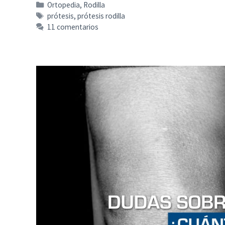
Categorías
Ortopedia
,
Rodilla
Etiquetas
prótesis
,
prótesis rodilla
11 comentarios