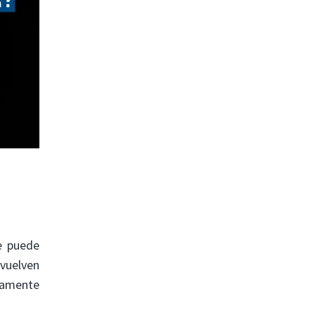
ue puede
vuelven
adamente