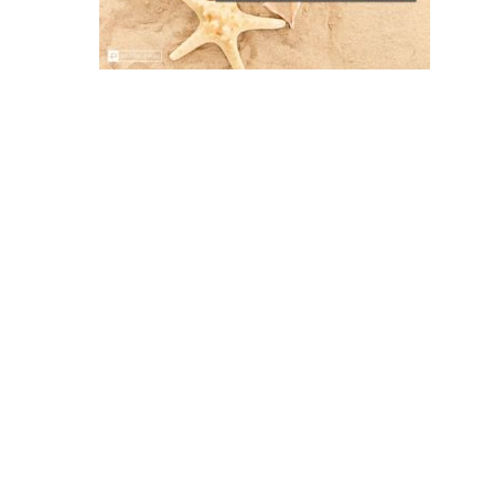
Tratamiento del neuroma de Morton sin
cirugía
Fractura avulsión del quinto metatarsiano