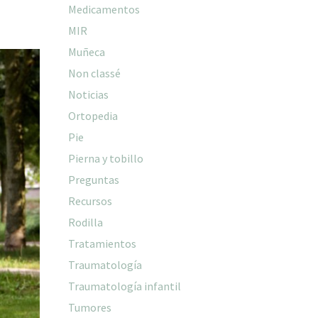
Medicamentos
MIR
Muñeca
Non classé
Noticias
Ortopedia
Pie
Pierna y tobillo
Preguntas
Recursos
Rodilla
Tratamientos
Traumatología
Traumatología infantil
Tumores