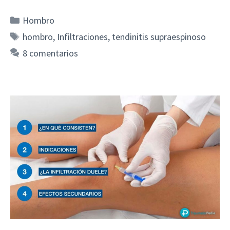
Categorías
Hombro
Etiquetas
hombro
,
Infiltraciones
,
tendinitis supraespinoso
8 comentarios