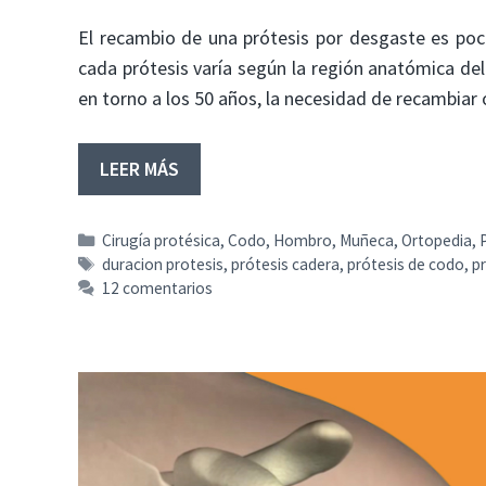
El recambio de una prótesis por desgaste es poco
cada prótesis varía según la región anatómica de
en torno a los 50 años, la necesidad de recambiar
LEER MÁS
Categorías
Cirugía protésica
,
Codo
,
Hombro
,
Muñeca
,
Ortopedia
,
Etiquetas
duracion protesis
,
prótesis cadera
,
prótesis de codo
,
p
12 comentarios