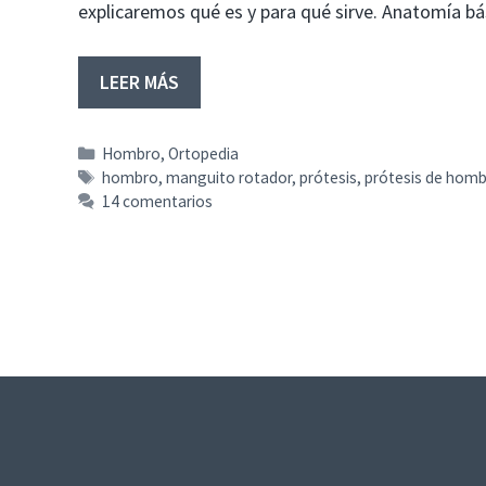
explicaremos qué es y para qué sirve. Anatomía b
LEER MÁS
Categorías
Hombro
,
Ortopedia
Etiquetas
hombro
,
manguito rotador
,
prótesis
,
prótesis de hom
14 comentarios