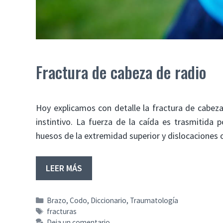
Fractura de cabeza de radio
Hoy explicamos con detalle la fractura de cabez
instintivo. La fuerza de la caída es trasmitida
huesos de la extremidad superior y dislocaciones
LEER MÁS
Categorías
Brazo
,
Codo
,
Diccionario
,
Traumatología
Etiquetas
fracturas
Deja un comentario