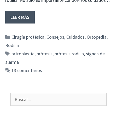
rodilla. No sólo es importante conocer los cuidados …
LEER MÁS
Categorías
Cirugía protésica
,
Consejos
,
Cuidados
,
Ortopedia
,
Rodilla
Etiquetas
artroplastia
,
prótesis
,
prótesis rodilla
,
signos de
alarma
13 comentarios
Buscar: