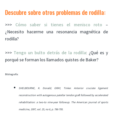
Descubre sobre otros problemas de rodilla:
>>>
Cómo saber si tienes el menisco roto
–
¿Necesito hacerme una resonancia magnética de
rodilla?
>>>
Tengo un bulto detrás de la rodilla
: ¿Qué es y
porqué se forman los llamados quistes de Baker?
Bibliografía:
SHELBOURNE, K. Donald; GRAY, Tinker. Anterior cruciate ligament
reconstruction with autogenous patellar tendon graft followed by accelerated
rehabilitation: a two-to nine-year followup.
The American journal of sports
medicine
, 1997, vol. 25, no 6, p. 786-795.