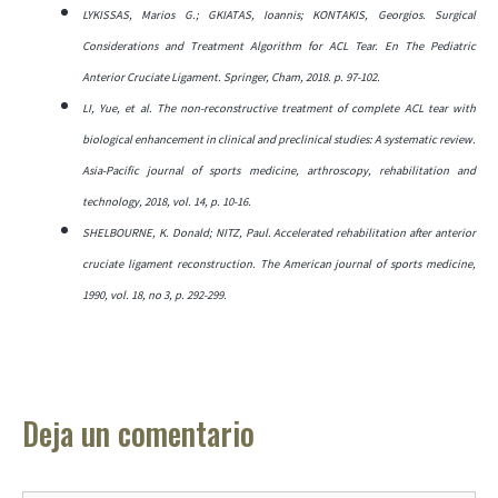
LYKISSAS, Marios G.; GKIATAS, Ioannis; KONTAKIS, Georgios. Surgical
Considerations and Treatment Algorithm for ACL Tear. En The Pediatric
Anterior Cruciate Ligament. Springer, Cham, 2018. p. 97-102.
LI, Yue, et al. The non-reconstructive treatment of complete ACL tear with
biological enhancement in clinical and preclinical studies: A systematic review.
Asia-Pacific journal of sports medicine, arthroscopy, rehabilitation and
technology, 2018, vol. 14, p. 10-16.
SHELBOURNE, K. Donald; NITZ, Paul. Accelerated rehabilitation after anterior
cruciate ligament reconstruction. The American journal of sports medicine,
1990, vol. 18, no 3, p. 292-299.
Deja un comentario