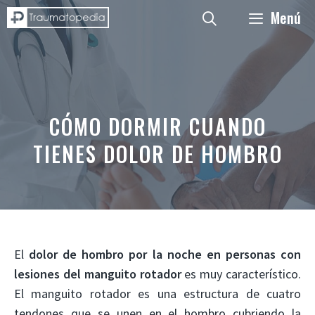
Saltar
Menú
al
contenido
CÓMO DORMIR CUANDO
TIENES DOLOR DE HOMBRO
El
dolor de hombro por la noche en personas con
lesiones del manguito rotador
es muy característico.
El manguito rotador es una estructura de cuatro
tendones que se unen en el hombro cubriendo la