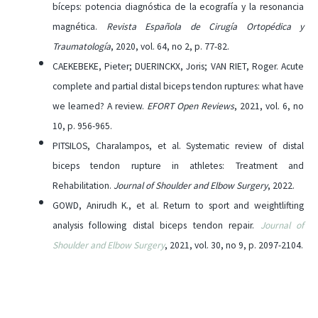
bíceps: potencia diagnóstica de la ecografía y la resonancia
magnética.
Revista Española de Cirugía Ortopédica y
Traumatología
, 2020, vol. 64, no 2, p. 77-82.
CAEKEBEKE, Pieter; DUERINCKX, Joris; VAN RIET, Roger. Acute
complete and partial distal biceps tendon ruptures: what have
we learned? A review.
EFORT Open Reviews
, 2021, vol. 6, no
10, p. 956-965.
PITSILOS, Charalampos, et al. Systematic review of distal
biceps tendon rupture in athletes: Treatment and
Rehabilitation.
Journal of Shoulder and Elbow Surgery
, 2022.
GOWD, Anirudh K., et al. Return to sport and weightlifting
analysis following distal biceps tendon repair.
Journal of
Shoulder and Elbow Surgery
, 2021, vol. 30, no 9, p. 2097-2104.