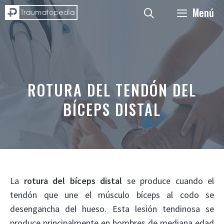
Saltar
Menú
al
contenido
ROTURA DEL TENDÓN DEL
BÍCEPS DISTAL
La
rotura del bíceps distal
se produce cuando el
tendón que une el músculo bíceps al codo se
desengancha del hueso. Esta lesión tendinosa se
produce principalmente en hombres de mediana edad