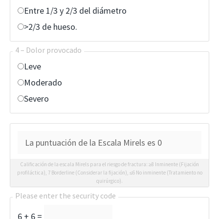
Entre 1/3 y 2/3 del diámetro
>2/3 de hueso.
4 – Dolor provocado
Leve
Moderado
Severo
Calificación de la escala Mirels para el riesgo de fractura: ≥8 Inminente (Fijación
profiláctica), 7 Borderline (Considerar la fijación), ≤6 No inminente (Tratamiento no
quirúrgico).
Please enter the security code
6 + 6 =