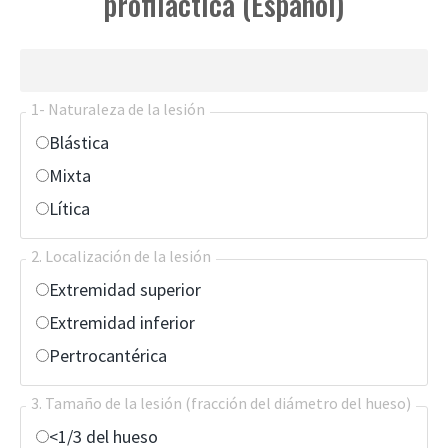
profiláctica (Español)
1- Naturaleza de la lesión
Blástica
Mixta
Lítica
2. Localización de la lesión
Extremidad superior
Extremidad inferior
Pertrocantérica
3. Tamaño de la lesión (fracción del diámetro del hueso)
<1/3 del hueso