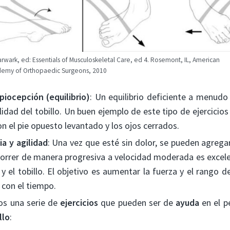
arwark, ed: Essentials of Musculoskeletal Care, ed 4. Rosemont, IL, American
emy of Orthopaedic Surgeons, 2010
ocepción (equilibrio)
: Un equilibrio deficiente a menudo
lidad del tobillo. Un buen ejemplo de este tipo de ejercicios 
on el pie opuesto levantado y los ojos cerrados.
ia y agilidad
: Una vez que esté sin dolor, se pueden agrega
 Correr de manera progresiva a velocidad moderada es excelen
a y el tobillo. El objetivo es aumentar la fuerza y el rang
 con el tiempo.
os una serie de
ejercicios
que pueden ser de
ayuda
en el p
llo
: