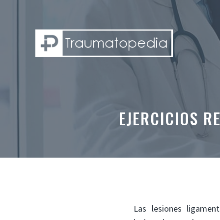
Saltar
al
contenido
EJERCICIOS R
Las lesiones ligamen