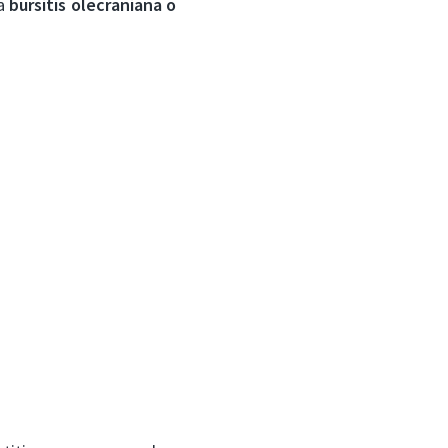
na
bursitis olecraniana o