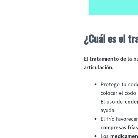
¿Cuál es el tr
El
tratamiento de la bu
articulación.
Protege tu cod
colocar el codo 
El uso de
coder
ayuda.
El frío favorece
compresas fría
Los
medicament